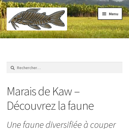
Aller
Aller
Menu
à
au
la
contenu
navigation
Accueil
Visiter
Rechercher :
Faune
Flore
Marais de Kaw –
Découvrez la faune
Une faune diversifiée à couper