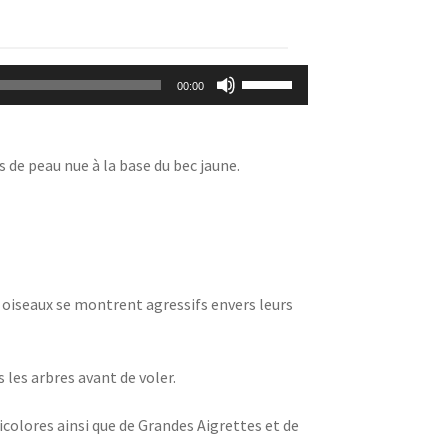
Utilisez
00:00
les
flèches
haut/bas
s de peau nue à la base du bec jaune.
pour
augmenter
ou
diminuer
le
volume.
es oiseaux se montrent agressifs envers leurs
 les arbres avant de voler.
icolores ainsi que de Grandes Aigrettes et de