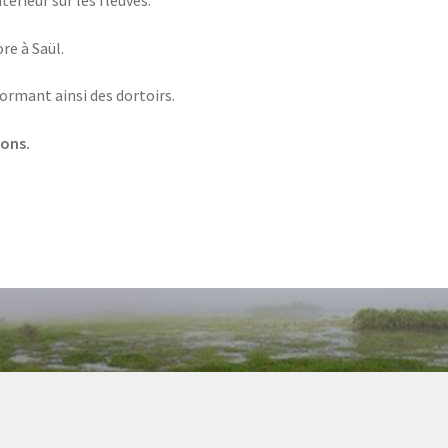
érieur sur les fleuves.
re à Saül.
ormant ainsi des dortoirs.
rons.