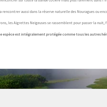
rencontrer sur toute la bande côtière mais plus rarement dans l’int
a rencontrer aussi dans la réserve naturelle des Nouragues ou enco
ns, les Aigrettes Neigeuses se rassemblent pour passer la nuit, f
e espèce est intégralement protégée comme tous les autres hé