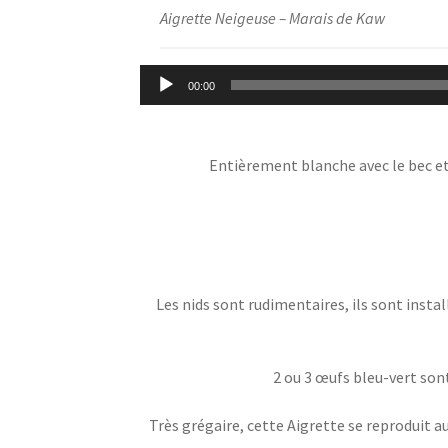
Aigrette Neigeuse – Marais de Kaw
Lecteur
00:00
audio
Entièrement blanche avec le bec et l
Les nids sont rudimentaires, ils sont instal
2 ou 3 œufs bleu-vert sont
Très grégaire, cette Aigrette se reproduit a