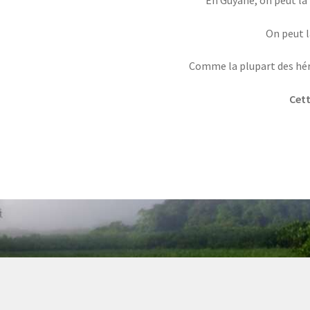
En Guyane, on peut la 
On peut l
Comme la plupart des héro
Cett