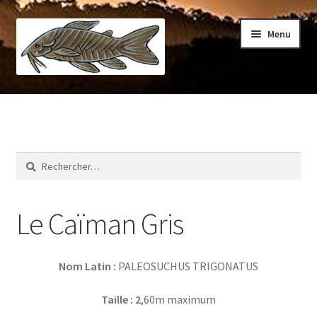
Aller
Aller
Menu
à
au
la
contenu
navigation
Accueil
Visiter
Rechercher :
Faune
Flore
Le Caïman Gris
Nom Latin
:
PALEOSUCHUS TRIGONATUS
Taille : 2
,60m maximum