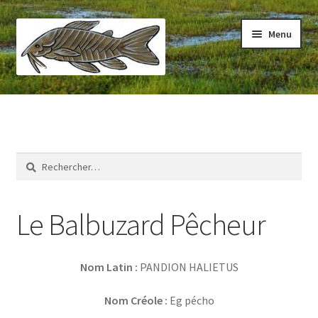
Aller
Aller
Menu
à
au
la
contenu
navigation
Accueil
Visiter
Rechercher :
Faune
Flore
Le Balbuzard Pêcheur
Nom Latin
:
PANDION HALIETUS
Nom Créole :
Eg pécho